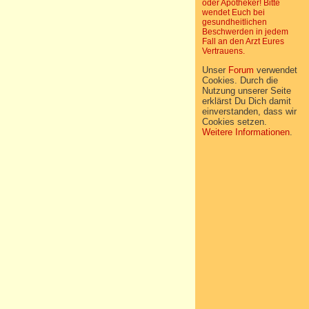
oder Apotheker! Bitte
wendet Euch bei
gesundheitlichen
Beschwerden in jedem
Fall an den Arzt Eures
Vertrauens.
Unser
Forum
verwendet
Cookies. Durch die
Nutzung unserer Seite
erklärst Du Dich damit
einverstanden, dass wir
Cookies setzen.
Weitere Informationen
.