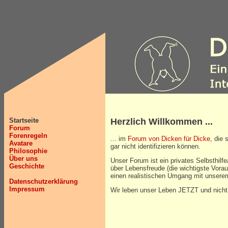
Startseite
Herzlich Willkommen ...
Forum
Forenregeln
... im
Forum von Dicken für Dicke
, die
Avatare
gar nicht identifizieren können.
Philosophie
Über uns
Unser Forum ist ein privates Selbsthilf
Geschichte
über Lebensfreude (die wichtigste Vor
einen realistischen Umgang mit unsere
Datenschutzerklärung
Impressum
Wir leben unser Leben JETZT und nicht e