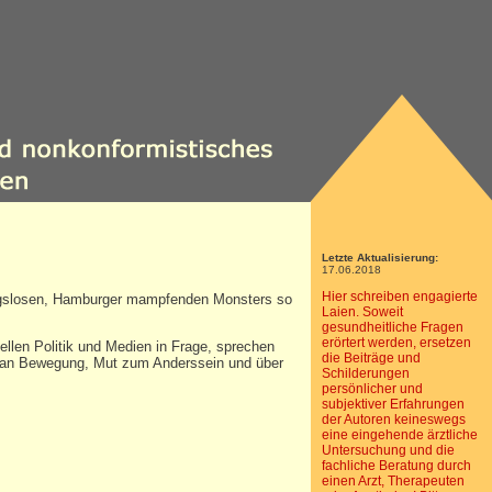
Letzte Aktualisierung:
17.06.2018
Hier schreiben engagierte
ungslosen, Hamburger mampfenden Monsters so
Laien. Soweit
gesundheitliche Fragen
erörtert werden, ersetzen
ellen Politik und Medien in Frage, sprechen
die Beiträge und
e an Bewegung, Mut zum Anderssein und über
Schilderungen
persönlicher und
subjektiver Erfahrungen
der Autoren keineswegs
eine eingehende ärztliche
Untersuchung und die
fachliche Beratung durch
einen Arzt, Therapeuten